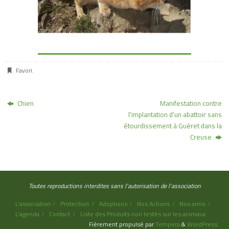
Favori
.
Chien
Manifestation contre
l’implantation d’un abattoir sans
étourdissement à Guéret dans la
Creuse
Toutes reproductions interdites sans l'autorisation de l'association
L’association
Protection
Adoptions
Nos Actions
Nos amis
L’agenda
Contact
Liste des Produits non testés sur les animaux
Fièrement propulsé par
Tempera
&
WordPress.