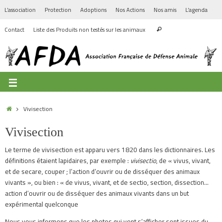
L’association
Protection
Adoptions
Nos Actions
Nos amis
L’agenda
Contact
Liste des Produits non testés sur les animaux
Vivisection
Vivisection
Le terme de vivisection est apparu vers 1820 dans les dictionnaires. Les
définitions étaient lapidaires, par exemple :
vivisectio
, de
« vivus, vivant,
et de secare, couper ; l’action d’ouvrir ou de disséquer des animaux
vivants »
, ou bien :
« de vivus, vivant, et de sectio, section, dissection…
action d’ouvrir ou de disséquer des animaux vivants dans un but
expérimental quelconque
Nous vous informons que les photos qui vont s’afficher sont issues du