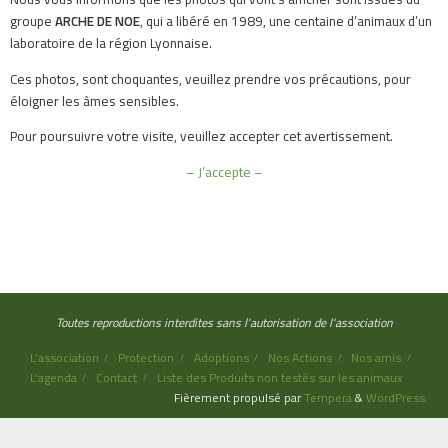
groupe
ARCHE DE NOE
, qui a libéré en 1989, une centaine d’animaux d’un
laboratoire de la région Lyonnaise.
Ces photos, sont choquantes, veuillez prendre vos précautions, pour
éloigner les âmes sensibles.
Pour poursuivre votre visite, veuillez accepter cet avertissement.
– J’accepte –
Toutes reproductions interdites sans l'autorisation de l'association
L’association
Protection
Adoptions
Nos Actions
Nos amis
L’agenda
Contact
Liste des Produits non testés sur les animaux
Fièrement propulsé par
Tempera
&
WordPress.